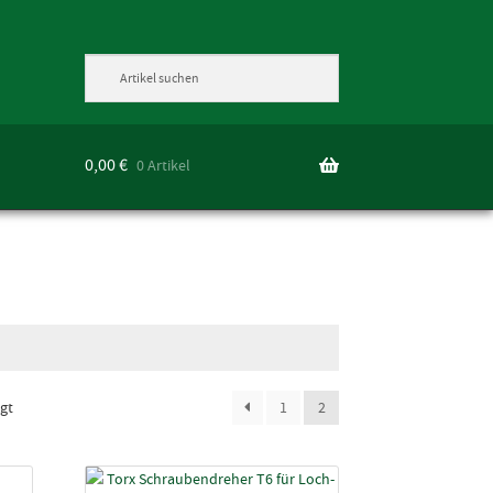
0,00
€
0 Artikel
gt
1
2