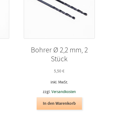
uf
er
roduktseite
ewählt
erden
Bohrer Ø 2,2 mm, 2
Stück
5,50
€
inkl. MwSt.
zzgl.
Versandkosten
In den Warenkorb