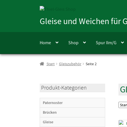
Zur
Zum
Navigation
Inhalt
Gleise und Weichen für
springen
springen
Home
Shop
Spur IIm/G
Start
Gleiszubehör
Seite 2
G
Produkt-Kategorien
Paternoster
Brücken
Gleise