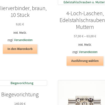
olierverbinder, braun,
4-Loch-Laschen,
10 Stück
Edelstahlschrauben
9,81
€
Muttern
inkl. MwSt.
57,00
€
–
63,00
€
zzgl.
Versandkosten
inkl. MwSt.
In den Warenkorb
zzgl.
Versandkosten
D
Ausführung wählen
P
w
m
V
a
D
Biegevorichtung
O
k
140,00
€