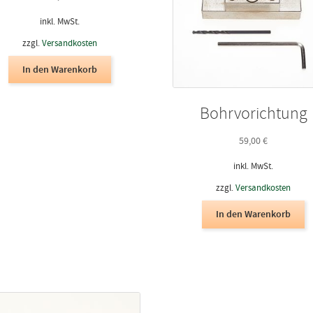
a
d
inkl. MwSt.
P
zzgl.
Versandkosten
g
w
In den Warenkorb
Bohrvorichtung
59,00
€
inkl. MwSt.
zzgl.
Versandkosten
In den Warenkorb