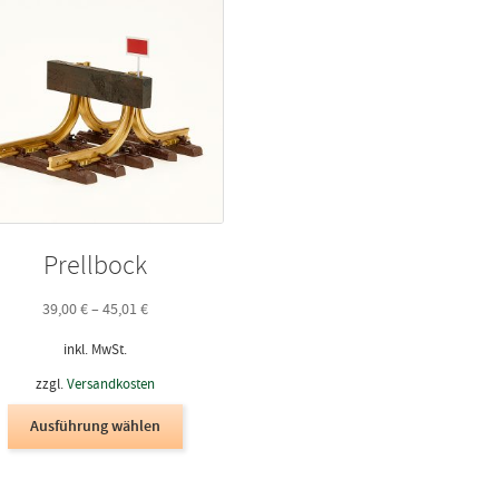
Prellbock
39,00
€
–
45,01
€
inkl. MwSt.
zzgl.
Versandkosten
Dieses
Ausführung wählen
Produkt
weist
mehrere