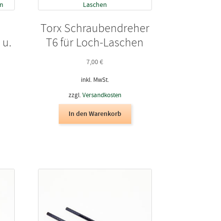
Torx Schraubendreher
 u.
T6 für Loch-Laschen
7,00
€
inkl. MwSt.
zzgl.
Versandkosten
In den Warenkorb
ieses
rodukt
eist
ehrere
arianten
uf.
ie
ptionen
önnen