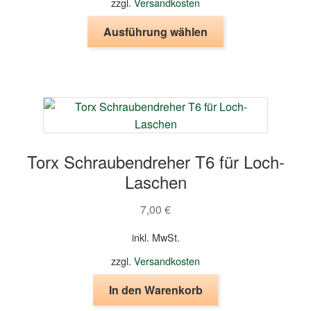
zzgl.
Versandkosten
Dieses
Ausführung wählen
Produkt
weist
mehrere
Varianten
auf.
Die
Optionen
Torx Schraubendreher T6 für Loch-
können
Laschen
auf
der
7,00
€
Produktseite
gewählt
inkl. MwSt.
werden
zzgl.
Versandkosten
In den Warenkorb