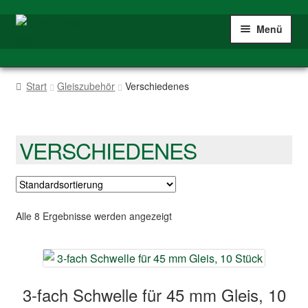
Zur
Zum
Menü
Navigation
Inhalt
springen
springen
Home
Start
Gleiszubehör
Verschiedenes
Shop
Spur IIm/G
VERSCHIEDENES
Mein Konto
Alle 8 Ergebnisse werden angezeigt
3-fach Schwelle für 45 mm Gleis, 10