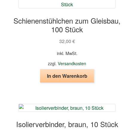
Die
Optionen
Schienenstühlchen zum Gleisbau,
können
100 Stück
auf
der
32,00
€
Produktseite
gewählt
inkl. MwSt.
werden
zzgl.
Versandkosten
In den Warenkorb
Isolierverbinder, braun, 10 Stück