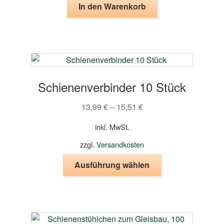
In den Warenkorb
Schienenverbinder 10 Stück
13,99
€
–
15,51
€
inkl. MwSt.
zzgl.
Versandkosten
Dieses
Ausführung wählen
Produkt
weist
mehrere
Varianten
auf.