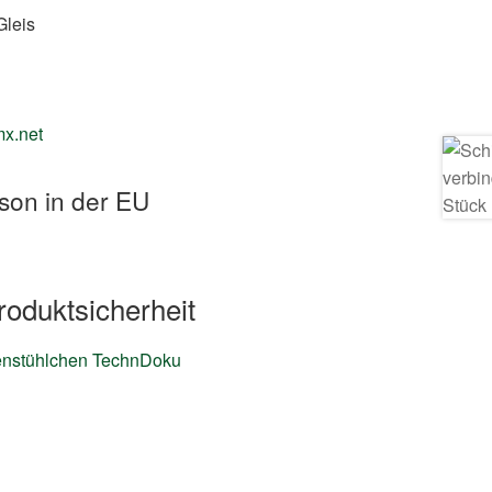
Gleis
mx.net
son in der EU
oduktsicherheit
enstühlchen TechnDoku