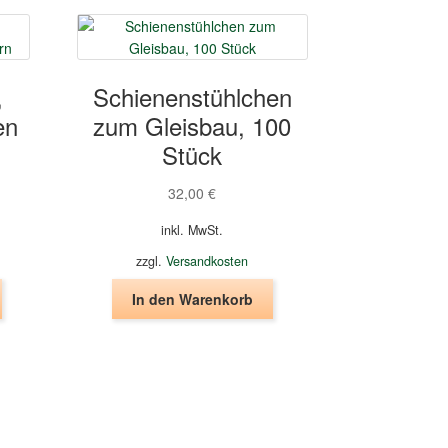
,
Schienenstühlchen
en
zum Gleisbau, 100
Stück
32,00
€
inkl. MwSt.
zzgl.
Versandkosten
Dieses
In den Warenkorb
Produkt
weist
mehrere
Varianten
auf.
Die
Optionen