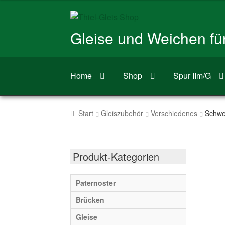
Zur
Zum
Navigation
Inhalt
Gleise und Weichen f
springen
springen
Home
Shop
Spur IIm/G
Start
Gleiszubehör
Verschiedenes
Schwe
Produkt-Kategorien
Paternoster
Brücken
Gleise