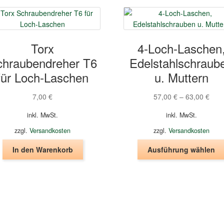
Torx
4-Loch-Laschen
chraubendreher T6
Edelstahlschraub
für Loch-Laschen
u. Muttern
7,00
€
57,00
€
–
63,00
€
inkl. MwSt.
inkl. MwSt.
zzgl.
Versandkosten
zzgl.
Versandkosten
In den Warenkorb
Ausführung wählen