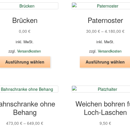
Brücken
Paternoster
0,00
€
30,00
€
–
4.180,00
€
inkl. MwSt.
inkl. MwSt.
zzgl.
Versandkosten
zzgl.
Versandkosten
Dieses
Ausführung wählen
Ausführung wählen
Produkt
weist
mehrere
Varianten
auf.
Die
ahnschranke ohne
Weichen bohren f
Optionen
Behang
Loch-Laschen
können
auf
der
473,00
€
–
649,00
€
9,50
€
Produktseite