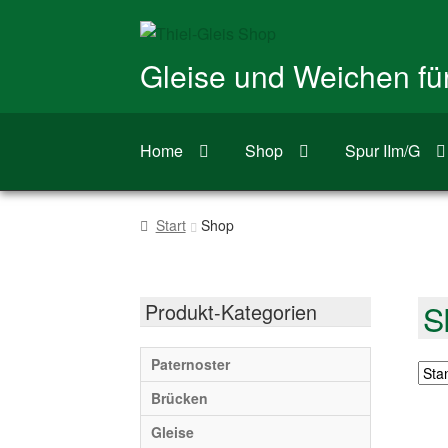
Zur
Zum
Navigation
Inhalt
Gleise und Weichen f
springen
springen
Home
Shop
Spur IIm/G
Start
Shop
S
Produkt-Kategorien
Paternoster
Brücken
Gleise