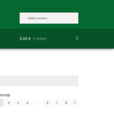
0,00
€
0 Artikel
ezeigt
1
2
3
4
…
6
7
8