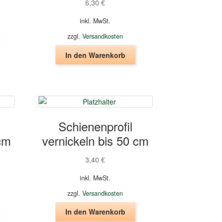
6,30
€
gewählt
gewählt
werden
werden
inkl. MwSt.
zzgl.
Versandkosten
In den Warenkorb
Schienenprofil
 cm
vernickeln bis 50 cm
3,40
€
inkl. MwSt.
zzgl.
Versandkosten
In den Warenkorb