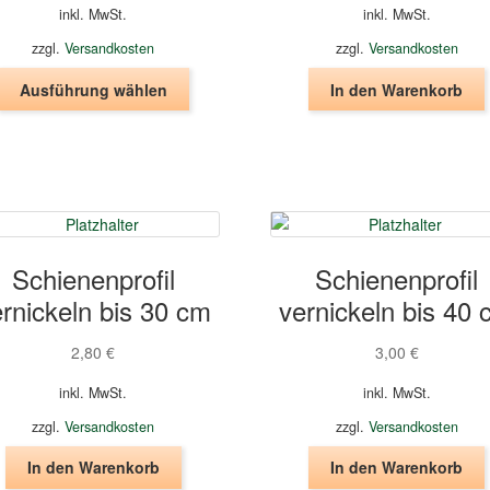
inkl. MwSt.
inkl. MwSt.
gewählt
werden
zzgl.
Versandkosten
zzgl.
Versandkosten
Dieses
Ausführung wählen
In den Warenkorb
Produkt
weist
mehrere
Varianten
auf.
Die
Optionen
Schienenprofil
Schienenprofil
können
auf
rnickeln bis 30 cm
vernickeln bis 40
der
Produktseite
2,80
€
3,00
€
gewählt
werden
inkl. MwSt.
inkl. MwSt.
zzgl.
Versandkosten
zzgl.
Versandkosten
In den Warenkorb
In den Warenkorb