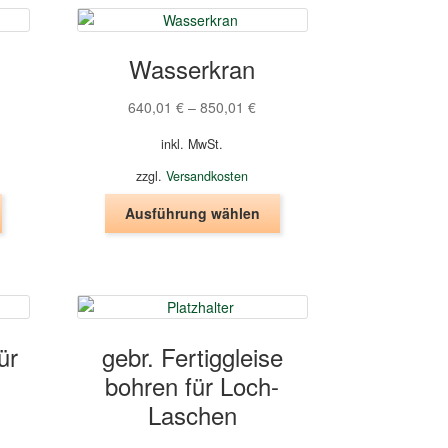
Wasserkran
640,01
€
–
850,01
€
inkl. MwSt.
zzgl.
Versandkosten
Dieses
Dieses
Ausführung wählen
Produkt
Produkt
weist
weist
mehrere
mehrere
Varianten
Varianten
auf.
auf.
Die
Die
ür
gebr. Fertiggleise
Optionen
Optionen
bohren für Loch-
können
können
auf
auf
Laschen
der
der
Produktseite
Produktseite