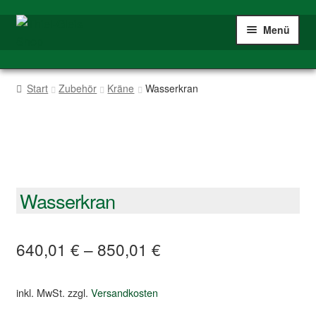
Zur
Zum
Menü
Navigation
Inhalt
springen
springen
Home
Start
Zubehör
Kräne
Wasserkran
Shop
Spur IIm/G
Mein Konto
Wasserkran
640,01
€
–
850,01
€
inkl. MwSt.
zzgl.
Versandkosten