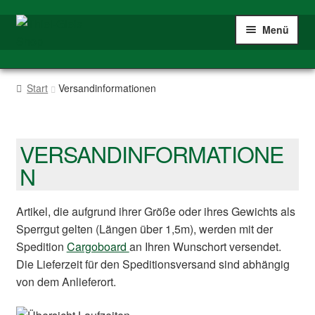
Zur
Zum
Menü
Navigation
Inhalt
springen
springen
Home
Start
Versandinformationen
Shop
Spur IIm/G
VERSANDINFORMATIONE
N
Mein Konto
Artikel, die aufgrund ihrer Größe oder ihres Gewichts als
Sperrgut gelten (Längen über 1,5m), werden mit der
Spedition
Cargoboard
an Ihren Wunschort versendet.
Die Lieferzeit für den Speditionsversand sind abhängig
von dem Anlieferort.