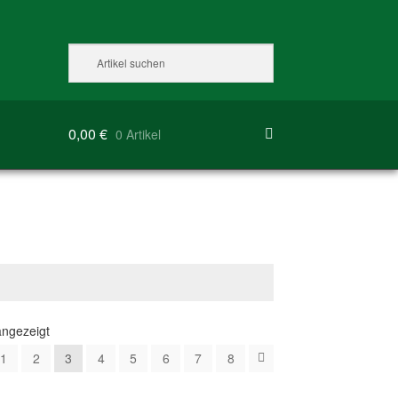
0,00
€
0 Artikel
angezeigt
1
2
3
4
5
6
7
8