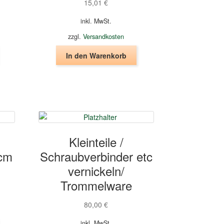
15,01
€
inkl. MwSt.
zzgl.
Versandkosten
In den Warenkorb
Kleinteile /
0cm
Schraubverbinder etc
vernickeln/
Trommelware
80,00
€
inkl. MwSt.