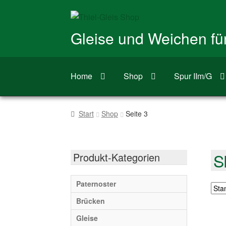
Zur
Zum
Navigation
Inhalt
Gleise und Weichen f
springen
springen
Home
Shop
Spur IIm/G
Start
Shop
Seite 3
S
Produkt-Kategorien
Paternoster
Brücken
Gleise