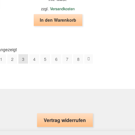
zzgl.
Versandkosten
In den Warenkorb
angezeigt
1
2
3
4
5
6
7
8
Vertrag widerrufen