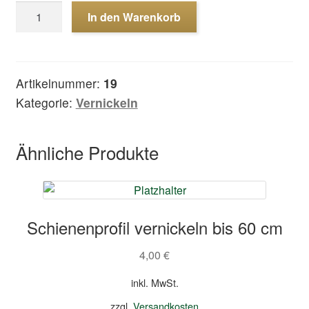
Prellbock
In den Warenkorb
LGB
vernickeln
Menge
Artikelnummer:
19
Kategorie:
Vernickeln
Ähnliche Produkte
Schienenprofil vernickeln bis 60 cm
4,00
€
inkl. MwSt.
zzgl.
Versandkosten