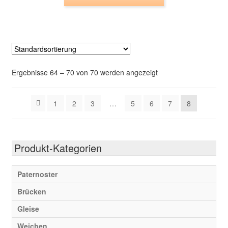
Produkt
weist
mehrere
Varianten
auf.
Die
Ergebnisse 64 – 70 von 70 werden angezeigt
Optionen
können
auf
1
2
3
…
5
6
7
8
der
Produktseite
gewählt
Produkt-Kategorien
werden
Paternoster
Brücken
Gleise
Weichen