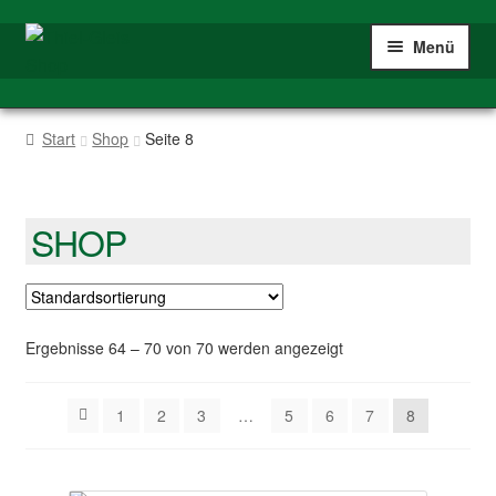
Zur
Zum
Menü
Navigation
Inhalt
springen
springen
Home
Start
Shop
Seite 8
Shop
Spur IIm/G
SHOP
Mein Konto
Ergebnisse 64 – 70 von 70 werden angezeigt
1
2
3
…
5
6
7
8