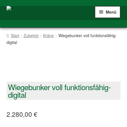
Zur
Zum
Menü
Navigation
Inhalt
springen
springen
Home
Start
Zubehör
Kräne
Wiegebunker voll funktionsfähig-
digital
Shop
Spur IIm/G
Mein Konto
Wiegebunker voll funktionsfähig-
digital
2.280,00
€