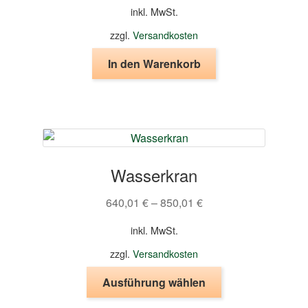
inkl. MwSt.
zzgl.
Versandkosten
In den Warenkorb
Wasserkran
640,01
€
–
850,01
€
inkl. MwSt.
zzgl.
Versandkosten
Dieses
Ausführung wählen
Produkt