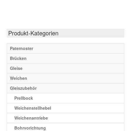
weist
mehrere
Varianten
auf.
Die
Produkt-Kategorien
Optionen
können
Paternoster
auf
Brücken
der
Produktseite
Gleise
gewählt
Weichen
werden
Gleiszubehör
Prellbock
Weichenstellhebel
Weichenantriebe
Bohrvorichtung