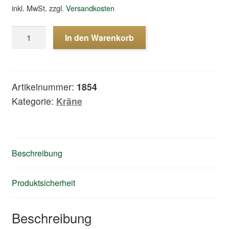
inkl. MwSt.
zzgl.
Versandkosten
Wiegebunker
In den Warenkorb
voll
funktionsfähig-
digital
Menge
Artikelnummer:
1854
Kategorie:
Kräne
Beschreibung
Produktsicherheit
Beschreibung