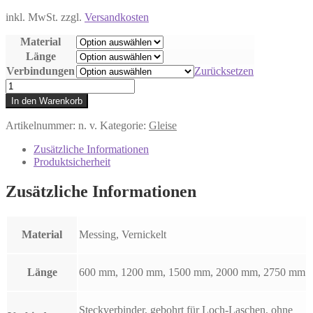
inkl. MwSt.
zzgl.
Versandkosten
Material
Länge
Verbindungen
Zurücksetzen
Fertiges
Gleis
In den Warenkorb
gerade
Menge
Artikelnummer:
n. v.
Kategorie:
Gleise
Zusätzliche Informationen
Produktsicherheit
Zusätzliche Informationen
Material
Messing, Vernickelt
Länge
600 mm, 1200 mm, 1500 mm, 2000 mm, 2750 mm
Steckverbinder, gebohrt für Loch-Laschen, ohne