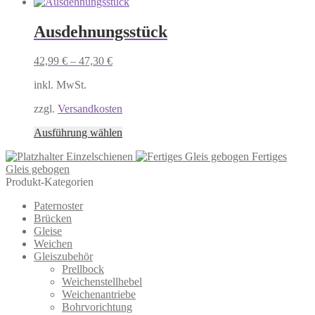
Produkt
werden
weist
mehrere
Ausdehnungsstück
Varianten
auf.
42,99
€
–
47,30
€
Die
Optionen
inkl. MwSt.
können
auf
zzgl.
Versandkosten
der
Produktseite
Dieses
Ausführung wählen
gewählt
Produkt
werden
Einzelschienen
Fertiges
weist
Gleis gebogen
mehrere
Produkt-Kategorien
Varianten
auf.
Paternoster
Die
Brücken
Optionen
Gleise
können
Weichen
auf
Gleiszubehör
der
Prellbock
Produktseite
Weichenstellhebel
gewählt
Weichenantriebe
werden
Bohrvorichtung