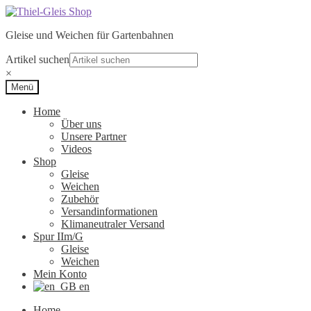
Zur
Zum
Navigation
Inhalt
Gleise und Weichen für Gartenbahnen
springen
springen
Artikel suchen
×
Menü
Home
Über uns
Unsere Partner
Videos
Shop
Gleise
Weichen
Zubehör
Versandinformationen
Klimaneutraler Versand
Spur IIm/G
Gleise
Weichen
Mein Konto
en
Home