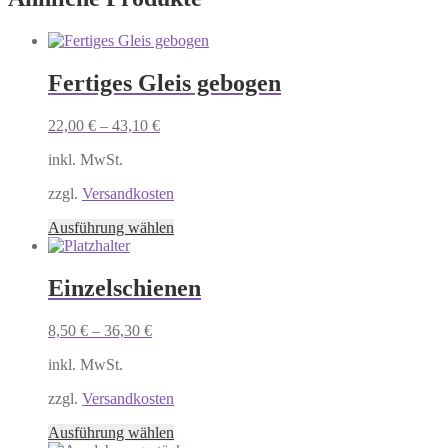
Fertiges Gleis gebogen
22,00
€
–
43,10
€
inkl. MwSt.
zzgl.
Versandkosten
Dieses
Ausführung wählen
Produkt
weist
mehrere
Einzelschienen
Varianten
auf.
8,50
€
–
36,30
€
Die
Optionen
inkl. MwSt.
können
auf
zzgl.
Versandkosten
der
Produktseite
Dieses
Ausführung wählen
gewählt